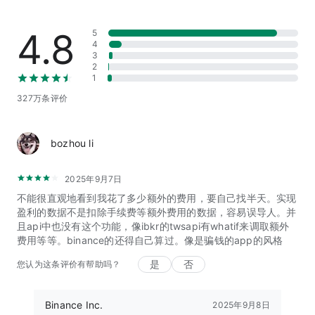
使用钱包中的代币购买机票或在支持加密货币的品牌店铺中购
物。
4.8
5
使用钱包中的加密货币向世界各地的朋友和家人安全地进行转
4
3
账。
2
1
327万条评价
探索Web3、加密货币和区块链的精华
在个人App首页收到定制的区块链和加密货币Web3推送内容。
参与币安社区关于区块链和加密货币最新趋势的讨论。
bozhou li
学习比特币、交易和财务管理相关的课程和文章，了解加密货
币。
2025年9月7日
学习并完成关于某些加密货币的运作方式的测验来赚取加密货
不能很直观地看到我花了多少额外的费用，要自己找半天。实现
币。
盈利的数据不是扣除手续费等额外费用的数据，容易误导人。并
使用内置Web3钱包与DApp安全交互，利用DeFi赚取收益，并
且api中也没有这个功能，像ibkr的twsapi有whatif来调取额外
在不同的区块链上交易10,000余种代币。
费用等等。binance的还得自己算过。像是骗钱的app的风格
是
否
您认为这条评价有帮助吗？
全天候客服支持
无论您是狂热的加密货币交易者还是想要购买比特币的初学者，
我们都能在您的加密货币之旅中提供帮助。
Binance Inc.
2025年9月8日
全天候在线聊天客服支持，支持18种语言（英语、阿拉伯语、德