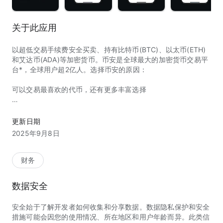
关于此应用
以超低交易手续费安全买卖、持有比特币(BTC)、以太币(ETH)
和艾达币(ADA)等加密货币。币安是全球最大的加密货币交易平
台*，全球用户超2亿人。选择币安的原因：
可以交易最喜欢的代币，还有更多丰富选择
上架供交易的加密货币350余种，其中包括比特币(BTC)和以太
币(ETH)。
更新日期
使用价格提醒功能追踪市场，用高级交易工具进行交易。
2025年9月8日
设置定投订单(DCA)，每小时、每天、每周或每月购买加密货
币。
每笔加密货币交易均享一流的流动性。
财务
几分钟内购买加密货币以及为钱包充值，付款方式灵活，包括信
用卡/借记卡、银行转账和点对点(C2C)交易等。
数据安全
跟单交易达人，一键复制其交易策略。
安全始于了解开发者如何收集和分享数据。数据隐私保护和安全
用闲置资产赚取每日奖励
措施可能会因您的使用情况、所在地区和用户年龄而异。此类信