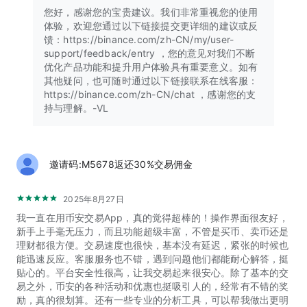
语、法语、菲律宾语、印尼语、意大利语、日语、中文、俄语、
您好，感谢您的宝贵建议。我们非常重视您的使用
西班牙语、波兰语、葡萄牙语、罗马尼亚语、土耳其语、韩语、
体验，欢迎您通过以下链接提交更详细的建议或反
乌克兰语和越南语）。
馈：https://binance.com/zh-CN/my/user-
查阅我们的常见问题指南，了解如何购买比特币、管理加密货币
support/feedback/entry ，您的意见对我们不断
钱包以及如何在币安进行首次加密货币交易。
优化产品功能和提升用户体验具有重要意义。如有
其他疑问，也可随时通过以下链接联系在线客服：
*按交易量排名 - 来源：
https://binance.com/zh-CN/chat ，感谢您的支
https://coinmarketcap.com/rankings/exchanges/
持与理解。-VL
**区域限制免责声明：此为通用公告。您所在地区可能不提供此
处提及的产品和服务。
***币安App仅适用于非美国地区的公民和居民。美国公民和居
民请安装Binance.US App。
邀请码:M5678返还30%交易佣金
还在犹豫吗？立即下载，了解为何超2亿用户选择使用币安购买
2025年8月27日
加密货币、交易350余种加密货币并安全地持有资产。币安App
不仅仅是传统的交易App，它还为用户提供了更多关于区块链的
我一直在用币安交易App，真的觉得超棒的！操作界面很友好，
知识，支持用户通过质押赚取被动收入以及使用加密货币进行消
新手上手毫无压力，而且功能超级丰富，不管是买币、卖币还是
费。
理财都很方便。交易速度也很快，基本没有延迟，紧张的时候也
能迅速反应。客服服务也不错，遇到问题他们都能耐心解答，挺
贴心的。平台安全性很高，让我交易起来很安心。除了基本的交
易之外，币安的各种活动和优惠也挺吸引人的，经常有不错的奖
励，真的很划算。还有一些专业的分析工具，可以帮我做出更明