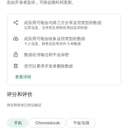
息由开发者提供，可能会随时间更新。
通过质押、双币投资和流动性挖矿等赚取奖励。质押比特币
(BTC)等热门资产并从中获利。
定投购买加密货币，同时赚取被动收入。
在币安Launchpad支持新兴区块链和加密货币项目。**
此应用可能会与第三方分享这些类型的数据
位置信息、文件和文档和应用信息和性能
安全、合规且受监管的加密货币交易平台
此应用可能会收集这些类型的数据
个人信息、财务信息和另外 5 种数据
币安是世界上受监管最全面的加密货币交易平台，拥有多个司法
数据在传输过程中会加密
管辖区的牌照、注册和批准。
所有用户资金以1∶1的比例存放在用户资产安全基金(SAFU)中，
您可以要求开发者删除数据
价值10亿美元。
我们的系统采用最先进的安全措施进行保护，包括实时风险监
查看详情
控、严格的身份认证协议和先进的端到端数据加密。
快捷安全的身份认证流程
评分和评价
币安与领先的身份认证供应商合作，注册流程方便快捷，几分钟
评分和评价已经过验证
内即可验证币安账户，开始购买比特币。
手机
Chromebook
平板电脑
用您的加密货币余额消费与汇款