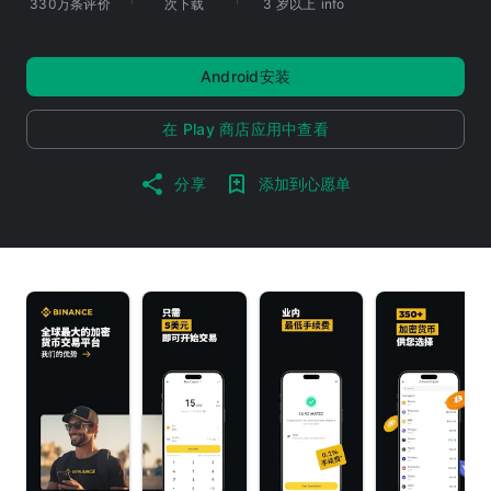
330万条评价
次下载
3 岁以上
info
Android安装
在 Play 商店应用中查看
分享
添加到心愿单