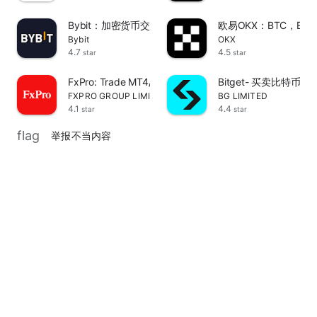
Bybit：加密货币交易平台
欧易OKX：BTC，E
Bybit
OKX
4.7
4.5
star
star
FxPro: Trade MT4/5 Accounts
Bitget- 买卖比特
FXPRO GROUP LIMITED
BG LIMITED
4.1
4.4
star
star
flag
举报不当内容