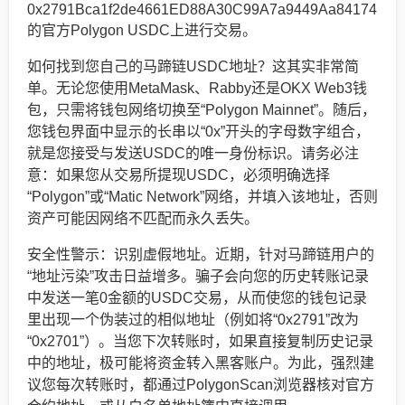
0x2791Bca1f2de4661ED88A30C99A7a9449Aa84174
的官方Polygon USDC上进行交易。
如何找到您自己的马蹄链USDC地址？这其实非常简
单。无论您使用MetaMask、Rabby还是OKX Web3钱
包，只需将钱包网络切换至“Polygon Mainnet”。随后，
您钱包界面中显示的长串以“0x”开头的字母数字组合，
就是您接受与发送USDC的唯一身份标识。请务必注
意：如果您从交易所提现USDC，必须明确选择
“Polygon”或“Matic Network”网络，并填入该地址，否则
资产可能因网络不匹配而永久丢失。
安全性警示：识别虚假地址。近期，针对马蹄链用户的
“地址污染”攻击日益增多。骗子会向您的历史转账记录
中发送一笔0金额的USDC交易，从而使您的钱包记录
里出现一个伪装过的相似地址（例如将“0x2791”改为
“0x2701”）。当您下次转账时，如果直接复制历史记录
中的地址，极可能将资金转入黑客账户。为此，强烈建
议您每次转账时，都通过PolygonScan浏览器核对官方