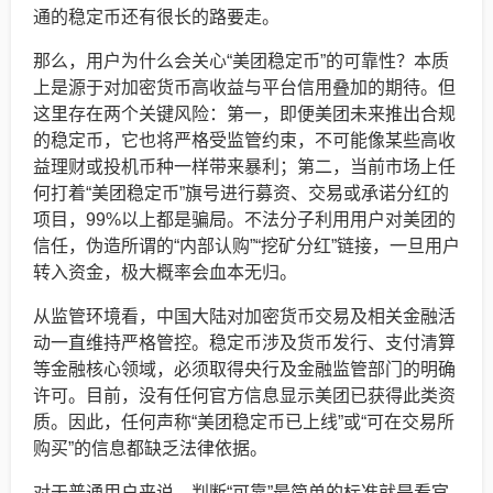
通的稳定币还有很长的路要走。
那么，用户为什么会关心“美团稳定币”的可靠性？本质
上是源于对加密货币高收益与平台信用叠加的期待。但
这里存在两个关键风险：第一，即便美团未来推出合规
的稳定币，它也将严格受监管约束，不可能像某些高收
益理财或投机币种一样带来暴利；第二，当前市场上任
何打着“美团稳定币”旗号进行募资、交易或承诺分红的
项目，99%以上都是骗局。不法分子利用用户对美团的
信任，伪造所谓的“内部认购”“挖矿分红”链接，一旦用户
转入资金，极大概率会血本无归。
从监管环境看，中国大陆对加密货币交易及相关金融活
动一直维持严格管控。稳定币涉及货币发行、支付清算
等金融核心领域，必须取得央行及金融监管部门的明确
许可。目前，没有任何官方信息显示美团已获得此类资
质。因此，任何声称“美团稳定币已上线”或“可在交易所
购买”的信息都缺乏法律依据。
对于普通用户来说，判断“可靠”最简单的标准就是看官