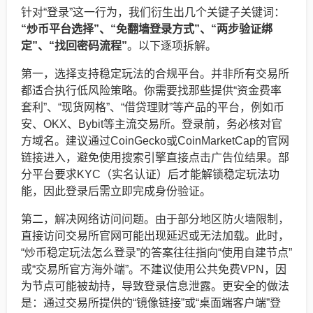
针对“登录”这一行为，我们衍生出几个关键子关键词：
“炒币平台选择”、“免翻墙登录方式”、“两步验证绑
定”、“找回密码流程”
。以下逐项拆解。
第一，选择支持稳定玩法的合规平台。并非所有交易所
都适合执行低风险策略。你需要找那些提供“资金费率
套利”、“现货网格”、“借贷理财”等产品的平台，例如币
安、OKX、Bybit等主流交易所。登录前，务必核对官
方域名。建议通过CoinGecko或CoinMarketCap的官网
链接进入，避免使用搜索引擎直接点击广告位结果。部
分平台要求KYC（实名认证）后才能解锁稳定玩法功
能，因此登录后需立即完成身份验证。
第二，解决网络访问问题。由于部分地区防火墙限制，
直接访问交易所官网可能出现延迟或无法加载。此时，
“炒币稳定玩法怎么登录”的答案往往指向“使用自建节点”
或“交易所官方海外端”。不建议使用公共免费VPN，因
为节点可能被劫持，导致登录信息泄露。更安全的做法
是：通过交易所提供的“镜像链接”或“桌面端客户端”登