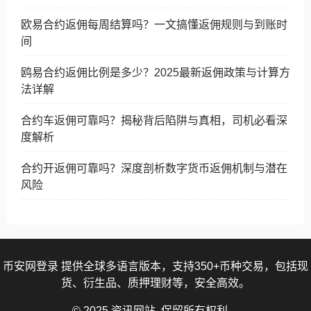
欧易合约返佣每周结算吗？一文搞懂返佣规则与到账时
间
鸥易合约返佣比例是多少？2025最新返佣政策与计算方
法详解
合约车返佣可靠吗？揭秘背后陷阱与真相，司机必看深
度解析
合约开返佣可靠吗？深度剖析数字货币返佣机制与潜在
风险
币安网登录 提供全球多语言版本，支持350+币种交易，包括现
货、衍生品、质押理财等，安全高效。
© 2025 资讯网站. 保留所有权利。