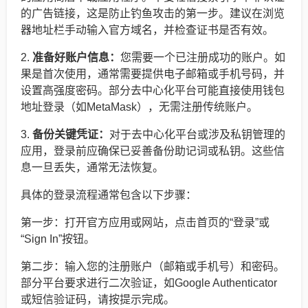
的广告链接，这是防止钓鱼攻击的第一步。建议在浏览
器地址栏手动输入官方域名，并检查证书是否有效。
2.
准备好账户信息：
您需要一个已注册成功的账户。如
果是首次使用，通常需要提供电子邮箱或手机号码，并
设置高强度密码。部分去中心化平台可能直接使用钱包
地址登录（如MetaMask），无需注册传统账户。
3.
备份关键凭证：
对于去中心化平台或涉及私钥管理的
应用，登录前应确保已妥善备份助记词或私钥。这些信
息一旦丢失，通常无法恢复。
具体的登录流程通常包含以下步骤：
第一步：打开官方应用或网站，点击首页的“登录”或
“Sign In”按钮。
第二步：输入您的注册账户（邮箱或手机号）和密码。
部分平台要求进行二次验证，如Google Authenticator
或短信验证码，请按提示完成。