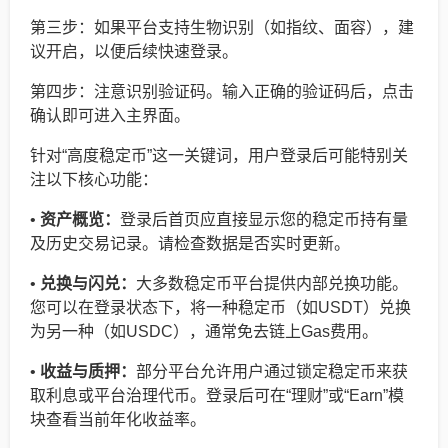
第三步：如果平台支持生物识别（如指纹、面容），建
议开启，以便后续快速登录。
第四步：注意识别验证码。输入正确的验证码后，点击
确认即可进入主界面。
针对“高度稳定币”这一关键词，用户登录后可能特别关
注以下核心功能：
•
资产概览：
登录后首页应直接显示您的稳定币持有量
及历史交易记录。请检查数据是否实时更新。
•
兑换与闪兑：
大多数稳定币平台提供内部兑换功能。
您可以在登录状态下，将一种稳定币（如USDT）兑换
为另一种（如USDC），通常免去链上Gas费用。
•
收益与质押：
部分平台允许用户通过锁定稳定币来获
取利息或平台治理代币。登录后可在“理财”或“Earn”模
块查看当前年化收益率。